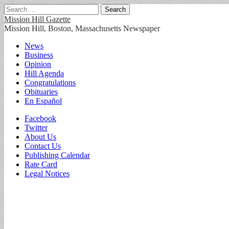
Search
for:
Mission Hill Gazette
Mission Hill, Boston, Massachusetts Newspaper
Main
Skip
News
to
Business
menu
content
Opinion
Hill Agenda
Congratulations
Obituaries
En Español
Sub
Facebook
Twitter
menu
About Us
Contact Us
Publishing Calendar
Rate Card
Legal Notices