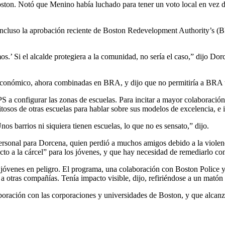
on. Notó que Menino había luchado para tener un voto local en vez de p
 incluso la aprobación reciente de Boston Redevelopment Authority’s (
 Si el alcalde protegiera a la comunidad, no sería el caso,” dijo Dorc
lo económico, ahora combinadas en BRA, y dijo que no permitiría a BRA t
S a configurar las zonas de escuelas. Para incitar a mayor colaboración
xitosos de otras escuelas para hablar sobre sus modelos de excelencia, e 
s barrios ni siquiera tienen escuelas, lo que no es sensato,” dijo.
ersonal para Dorcena, quien perdió a muchos amigos debido a la violenc
to a la cárcel” para los jóvenes, y que hay necesidad de remediarlo con
óvenes en peligro. El programa, una colaboración con Boston Police y N
a otras compañías. Tenía impacto visible, dijo, refiriéndose a un matón
oración con las corporaciones y universidades de Boston, y que alcanza