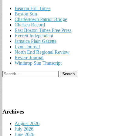
Beacon Hill Times
Boston Sun
Charlestown Patriot-Bridge
Chelsea Record
East Boston Times Free Press
Everett Independent
Jamaica Plain Gazette
Lynn Journal
North End Regional Review
Revere Journal
Winthrop Sun Transcript
Search
for:
Archives
August 2026
July 2026
June 2026