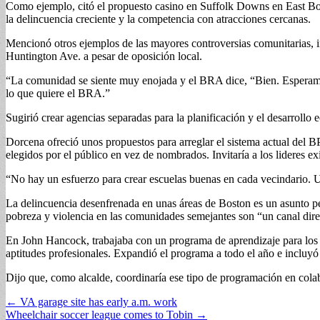
Como ejemplo, citó el propuesto casino en Suffolk Downs en East Bost
la delincuencia creciente y la competencia con atracciones cercanas.
Mencionó otros ejemplos de las mayores controversias comunitarias,
Huntington Ave. a pesar de oposición local.
“La comunidad se siente muy enojada y el BRA dice, “Bien. Esperamos.’
lo que quiere el BRA.”
Sugirió crear agencias separadas para la planificación y el desarrol
Dorcena ofreció unos propuestos para arreglar el sistema actual del BP
elegidos por el público en vez de nombrados. Invitaría a los lideres e
“No hay un esfuerzo para crear escuelas buenas en cada vecindario. Uno
La delincuencia desenfrenada en unas áreas de Boston es un asunto p
pobreza y violencia en las comunidades semejantes son “un canal direc
En John Hancock, trabajaba con un programa de aprendizaje para los j
aptitudes profesionales. Expandió el programa a todo el año e incluyó 
Dijo que, como alcalde, coordinaría ese tipo de programación en colab
Post
← VA garage site has early a.m. work
Wheelchair soccer league comes to Tobin →
navigation