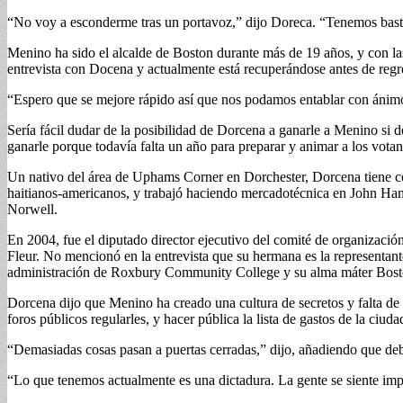
“No voy a esconderme tras un portavoz,” dijo Doreca. “Tenemos bastan
Menino ha sido el alcalde de Boston durante más de 19 años, y con las
entrevista con Docena y actualmente está recuperándose antes de regr
“Espero que se mejore rápido así que nos podamos entablar con ánim
Sería fácil dudar de la posibilidad de Dorcena a ganarle a Menino si
ganarle porque todavía falta un año para preparar y animar a los vota
Un nativo del área de Uphams Corner en Dorchester, Dorcena tiene co
haitianos-americanos, y trabajó haciendo mercadotécnica en John Ha
Norwell.
En 2004, fue el diputado director ejecutivo del comité de organizació
Fleur. No mencionó en la entrevista que su hermana es la representan
administración de Roxbury Community College y su alma máter Bost
Dorcena dijo que Menino ha creado una cultura de secretos y falta de 
foros públicos regularles, y hacer pública la lista de gastos de la ciuda
“Demasiadas cosas pasan a puertas cerradas,” dijo, añadiendo que deb
“Lo que tenemos actualmente es una dictadura. La gente se siente imp