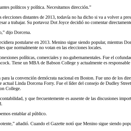
tes políticos y política. Necesitamos dirección.”
 elecciones distantes de 2013, todavía no ha dicho si va a volver a pr
esar a trabajar. Su portavoz Dot Joyce decidió no comentar directamente
o,” dijo Dorcena.
 decidiera postularse en 2013. Menino sigue siendo popular, mientras 
ntes que normalmente no votan en las elecciones locales.
nexiones políticas, comerciales y no-gubernamentales. Fue el cofundad
ncock. Tiene un MBA de Babson College y actualmente es responsable d
n para la convención demócrata nacional en Boston. Fue uno de los direc
te actual Linda Dorcena Forry. Fue el líder del consejo de Dudley Stre
on College.
contabilidad, y que frecuentemente es ausente de las discusiones importa
d.
emos entablar al público.
otente,” añadió. Cuando el Gazette notó que Menino sigue siendo popula