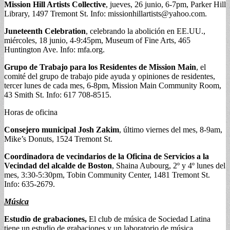
Mission Hill Artists Collective
, jueves, 26 junio, 6-7pm, Parker Hill
Library, 1497 Tremont St. Info:
missionhillartists@yahoo.com
.
Juneteenth Celebration
, celebrando la abolición en EE.UU.,
miércoles, 18 junio, 4-9:45pm, Museum of Fine Arts, 465
Huntington Ave. Info: mfa.org.
Grupo de Trabajo para los Residentes de Mission Main
, el
comité del grupo de trabajo pide ayuda y opiniones de residentes,
tercer lunes de cada mes, 6-8pm, Mission Main Community Room,
43 Smith St. Info: 617 708-8515.
Horas de oficina
Consejero municipal Josh Zakim
, último viernes del mes, 8-9am,
Mike’s Donuts, 1524 Tremont St.
Coordinadora de vecindarios de la Oficina de Servicios a la
Vecindad del alcalde de Boston
, Shaina Aubourg, 2º y 4º lunes del
mes, 3:30-5:30pm, Tobin Community Center, 1481 Tremont St.
Info: 635-2679.
Música
Estudio de grabaciones,
El club de música de Sociedad Latina
tiene un estudio de grabaciones y un laboratorio de música