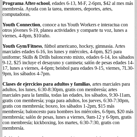
Programa After-school
, edades 6-13, M-F, 2-6pm, $42 al mes más
membresía. Ayuda con la tarea, mentores, deportes, artes,
computadoras.
Youth Connection
, conoce a tus Youth Workers e interactua con
otros jóvenes 9-19, planea actividades y comparte tu voz, lunes a
viernes, 4-8pm, $10/año.
Youth Gym/Fitness
, fútbol americano, hockey, gimnasia. Artes
marciales edades 6-16, los lunes y miércoles, 4-6pm, $25 para
uniforme; Skills & Drills baloncesto mixto, edades 6-14, los sábados
9-12, $25 incluye el desayuno y camiseta; salón de pesas edades 14-
17, lunes a viernes, 4-6pm; beisbol para edades 9-15, viernes, 7L30-
9pm, los sábados 4-7pm.
Clases de ejercicios para adultos y familias
, artes marciales para
adultos, los lunes, 6:30-8:30pm, gratis con membresía; artes
marciales para la familia, todas las edades, los sábados, 9:30-11am,
gratis con membresía; yoga para adultos, los jueves, 6:30-7:30pm,
gratis con membresía; boxeo, los sábados 1-2pm, $15 más
membresía; baloncesto para hombres los miércoles, 6-9pm, $20 más
membresía; salón de pesas, lunes a viernes, 9am-12 y 6-9pm, gratis
con membresía; kickboxing, los martes, 6:30-7:30, gratis con
membresía.