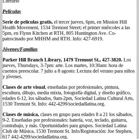
Literario
Películas
Serie de películas gratis,
el tercer jueves, 6pm, en Mission Hill
Health Movement, 1534 Tremont Street; el primer miércoles a las
5pm, en Flynn Kitchen at RTH, 805 Huntington Ave. Co-
patrocinado por MHHM and RTH. Info: 427-6919.
Jóvenes/Familias
Parker Hill Branch Library, 1479 Tremont St., 427-3820.
Los
jueves, Thursdays, 3-7pm: arte. Los martes, 10:30am: hora de
cuentos preescolar. 7 julio a 8 agosto: Lectura del verano para niños
y jóvenes.
Clases de arte visual
, enseñadas por profesionales, pintura,
escultura, dibujo, media mixta, fotografía digital, y diseño gráfico,
edades 6-12, los sábados, 9am-2pm, Sociedad Latina Cultural Arts,
1530 Tremont St. Info: 442-4299/sociedadlatina.org.
Clases de música,
clases en grupo para edades 8 a 21 los sábados,
9-2. Enseñadas por profesionales: batería, voz, teclado, guitarra,
contrabajo, y más. Oportunidades para grupos. Sociedad Latina
Club de Música, 1530 Tremont St. Info/Registración: Joe Stephen,
617 442-4299/sociedadlatina.org.