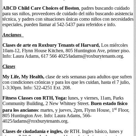
ABCD Child Care Choices of Boston
, padres buscando cuidado
para sus niños, proveedores de cuidado del niño buscando asistencia
técnica, y padres con situaciones únicas como niños con necesidades
especiales, pueden llamar al 542-5437 para referidos e info.
Ancianos
Clases de arte en Roxbury Tenants of Harvard,
Los miércoles
10am-12, Flynn House Kitchen, 805 Huntington Ave, primer piso.
Info: Laura Adams, 617 566 4025/
ladams@roxburytenants.org
.
Clases
My Life, My Health,
clase de seis semanas para adultos que sufren
con condiciones crónicas y para los que les cuidan, hasta el 7 julio,
1-3:30pm. Info: 522-4251 Ext. 208.
Fitness Classes con RTH, Yoga:
lunes, y viernes, 11am, Parks
Community Building, 2 New Whitney Street.
Buen estado físico
st
para los ancianos
: martes, y jueves, 2pm, Flynn House, 1
Floor,
805 Huntington Ave. Info: Laura Adams, 566-
4025/
ladams@roxburytenants.org
.
Clases de ciudadanía e ingles,
de RTH. Ingles básico, lunes y