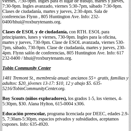
viernes, 7:30-9pm. Ingles para el lugar de trabajo, martes y jueves,
7:30-9pm. Ingles avanzado, viernes 5:30-7pm, sábado 7:30-9pm.
Clases de ciudadanía, martes y jueves, 2:30-4pm. Sala de
conferencias Flynn , 805 Huntington Ave. Info: 232-
0400/
hhui@roxburytenants.org
.
Clases de ESOL y de ciudadanía,
con RTH. ESOL para
principiantes, lunes y viernes, 730-9pm. Ingles para la oficina,
martes y jueves, 730-9pm. Clase de ESOL avanzada, viernes 530-
7pm, sábado, 730-9pm. Clase de ciudadanía, martes y jueves, 230-
4pm. Flynn salón de conferencias, 805 Huntington Ave. Info: 617
232-0400 /
hhui@roxburytenants.org
.
Tobin Community Center
1481 Tremont St., membresía anual: ancianos 55+ gratis, familias y
adultos: $20, jóvenes 13-17: $10, 12 y abajo $5. 635-
5216/TobinCommunityCenter.org.
Boy Scouts (niños exploradores),
los grados 1-5, los viernes, 4-
5:30pm, $30. Alana Hylton, 615-0004 x306.
Educación preescolar,
programa licenciada por DEEC, edades 2.9-
5, 7:30am-5:30pm, espacios privados y subsidiados, aceptamos
cupones. Info: 635-4920.