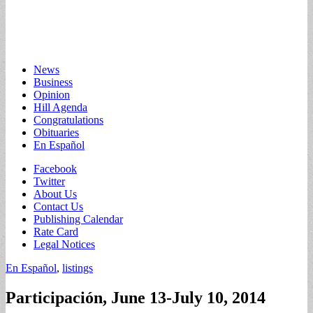
Main
Skip
News
to
Business
menu
content
Opinion
Hill Agenda
Congratulations
Obituaries
En Español
Sub
Facebook
Twitter
menu
About Us
Contact Us
Publishing Calendar
Rate Card
Legal Notices
En Español
,
listings
Participación, June 13-July 10, 2014